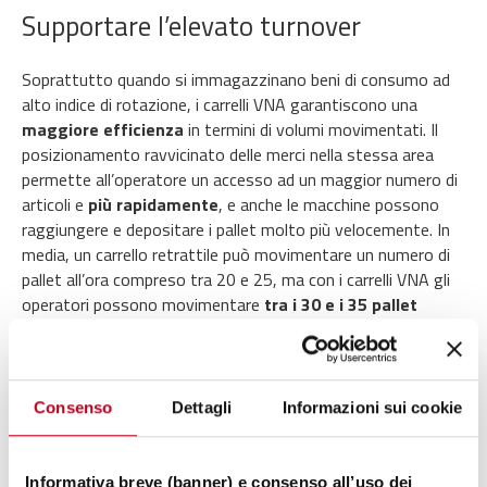
S
upport
are l’elevato
turnover
Soprattutto quando si immagazzinano beni di consumo ad
alto indice di rotazione, i carrelli VNA garantiscono una
maggiore efficienza
in termini di volumi movimentati.
Il
posizionamento ravvicinato delle merci nella stessa area
permette all’operatore un accesso ad un maggior numero di
articoli e
più rapidamente
, e anche le macchine possono
raggiungere e depositare i pallet molto più velocemente. In
media, un carrello retrattile può movimentare un numero di
pallet all’ora compreso tra 20 e 25, ma con i carrelli VNA gli
operatori possono movimentare
tra i 30 e i 35 pallet
all'ora
. Immaginate, il
50% di produttività in più
e un
vantaggio importante per quanto riguarda la manodopera.
Consenso
Dettagli
Informazioni sui cookie
I magazzini a temperatura controllata o i centri di
distribuzione sono ambienti altamente tecnici in cui le
operazioni seguono il principio della logistica just-in-time. I
Informativa breve (banner) e consenso all’uso dei