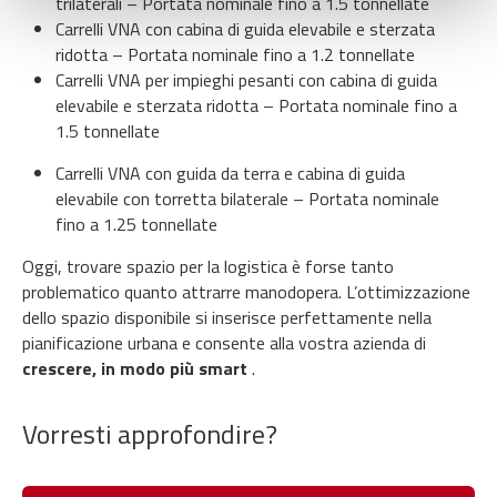
trilaterali – Portata nominale fino a 1.5 tonnellate
banner comporterà il permanere dei soli cookie tecnici ed
Carrelli VNA con cabina di guida elevabile e sterzata
analytics, per i quali non occorre il tuo consenso. Potrai
ridotta – Portata nominale fino a 1.2 tonnellate
comunque modificare le tue scelte in qualsiasi momento,
Carrelli VNA per impieghi pesanti con cabina di guida
accedendo al link presente nel footer.
elevabile e sterzata ridotta – Portata nominale fino a
1.5 tonnellate
Carrelli VNA con guida da terra e cabina di guida
elevabile con torretta bilaterale – Portata nominale
fino a 1.25 tonnellate
Oggi, trovare spazio per la logistica è forse tanto
problematico quanto attrarre manodopera. L’ottimizzazione
dello spazio disponibile si inserisce perfettamente nella
pianificazione urbana e consente alla vostra azienda di
crescere, in modo più smart
.
Vorresti approfondire?