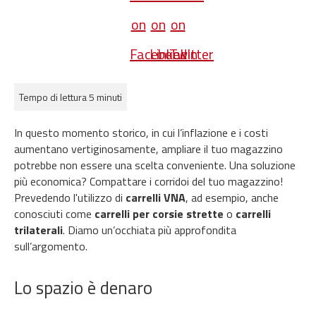
Tempo di lettura 5 minuti
In questo momento storico, in cui l’inflazione e i costi
aumentano vertiginosamente,
ampliare
il tuo magazzino
potrebbe non essere un
a scelta conveniente
.
Una soluzione
più
economica
? Compattare i corridoi del tuo magazzino!
Prevedendo l'utilizzo di
carrelli
VNA
,
ad esempio
,
anche
conosciuti come
carrelli per corsie strette
o
carrelli
trilaterali
.
D
iamo un’occhiata
più approfondita
sull’argomento.
Lo spazio è denaro