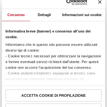
Consenso
Dettagli
Informazioni sui cookie
Informativa breve (banner) e consenso all’uso dei
cookie.
Informiamo che in questo sito possono essere utilizzati
diversi tipi di cookie:
- Cookie tecnici: necessari per ottimizzare la navigazione
e fornire eventuali servizi richiesti dall’utente. Per questi
Cinque principali vantaggi dell’impiego dei carrelli elevatori
cookie non occorre l’acquisizione del tuo consenso.
elettrici
- Cookie analytics/statistici: equiparati ai tecnici, sono
necessari per elaborare statistiche anonime ed
aggregate, al fine di ottimizzare il sito. Per questi cookie
non occorre l’acquisizione del tuo consenso.
ACCETTA COOKIE DI PROFILAZIONE
- Cookie di profilazione/marketing: sono utilizzati, solo
previo tuo consenso, per esaminare le tue abitudini di