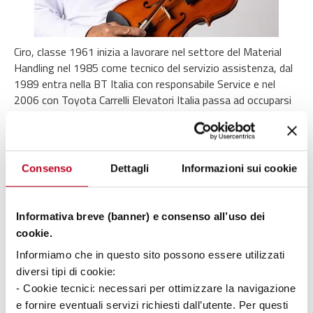
Ciro, classe 1961 inizia a lavorare nel settore del Material
Handling nel 1985 come tecnico del servizio assistenza, dal
1989 entra nella BT Italia con responsabile Service e nel
2006 con Toyota Carrelli Elevatori Italia passa ad occuparsi
dell’area di Product Support per la rete commerciale. Dal
2010 è
Product Manager
di Toyota Material Handling
Italia.
Consenso
Dettagli
Informazioni sui cookie
L’Ufficio Product Support svolge una serie di attività a
supporto della rete commerciale di Toyota Material Handling
Italia, ma c’è un’attività meno evidente ma non meno
Informativa breve (banner) e consenso all’uso dei
importante, che è quella di collaborare con gli uffici R&D
cookie.
nello
sviluppo dei nuovi prodotti
, portando la voce e le
Informiamo che in questo sito possono essere utilizzati
esigenze di un mercato in rapida evoluzione negli
diversi tipi di cookie:
stabilimenti produttivi.
- Cookie tecnici: necessari per ottimizzare la navigazione
e fornire eventuali servizi richiesti dall’utente. Per questi