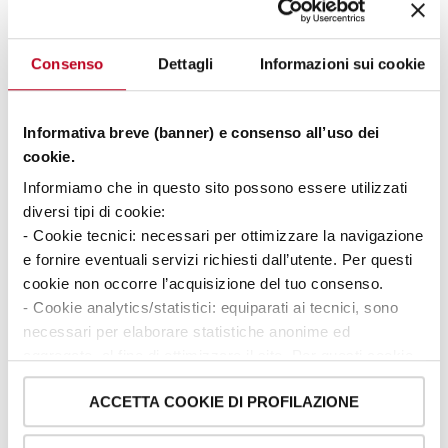
Consenso
Dettagli
Informazioni sui cookie
Lean
Automazione
Prodotti E Assistenza
Informativa breve (banner) e consenso all’uso dei
cookie.
In che modo i carrelli elevatori automatici
Informiamo che in questo sito possono essere utilizzati
possono ottimizzare il tuo ...
diversi tipi di cookie:
Tempo di lettura 3 minuti
- Cookie tecnici: necessari per ottimizzare la navigazione
e fornire eventuali servizi richiesti dall’utente. Per questi
Che tu sia un fornitore logistico o un produttore,
cookie non occorre l’acquisizione del tuo consenso.
l’automazione industriale (attraverso l'impiego di
carrelli elevatori automatici) può farti raggiungere una
- Cookie analytics/statistici: equiparati ai tecnici, sono
nuova dimensione di...
necessari per elaborare statistiche anonime ed
aggregate, al fine di ottimizzare il sito. Per questi cookie
Leggi di più
non occorre l’acquisizione del tuo consenso.
ACCETTA COOKIE DI PROFILAZIONE
- Cookie di profilazione/marketing: sono utilizzati, solo
previo tuo consenso, per esaminare le tue abitudini di