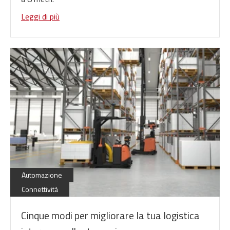
Leggi di più
Energia
Automazione
Connettività
Cinque modi per migliorare la tua logistica