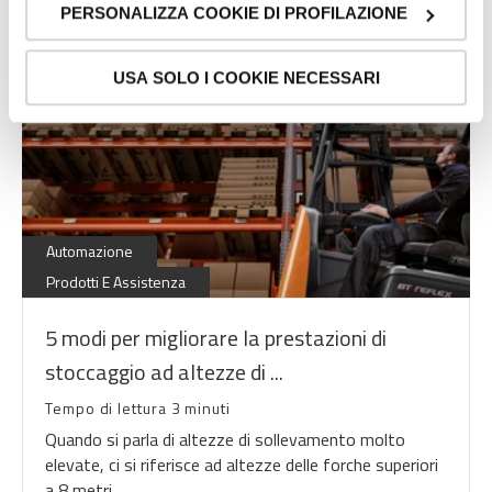
navigazione e mostrarti quindi avvisi pubblicitari mirati, in
PERSONALIZZA COOKIE DI PROFILAZIONE
linea con le tue preferenze.
Ti chiediamo di effettuare le tue scelte sull’utilizzo dei
USA SOLO I COOKIE NECESSARI
cookie di profilazione, selezionando uno dei bottoni sotto
riportati. Puoi avere maggiori dettagli visionando
l’
Informativa estesa cookie
. La chiusura del presente
banner comporterà il permanere dei soli cookie tecnici ed
analytics, per i quali non occorre il tuo consenso. Potrai
comunque modificare le tue scelte in qualsiasi momento,
accedendo al link presente nel footer.
Lean
Automazione
Prodotti E Assistenza
5 modi per migliorare la prestazioni di
stoccaggio ad altezze di ...
Tempo di lettura 3 minuti
Quando si parla di altezze di sollevamento molto
elevate, ci si riferisce ad altezze delle forche superiori
a 8 metri.