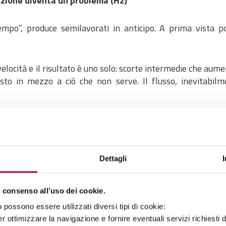
zione diventa un problema (H2)
mpo”, produce semilavorati in anticipo. A prima vista p
elocità e il risultato è uno solo: scorte intermedie che aum
sto in mezzo a ciò che non serve. Il flusso, inevitabilm
durrebbe solo quando la fase successiva invia un segnale
ndo equilibrio.
Dettagli
Push in un sistema Pull nel tuo pro
l
, richiede metodo e osservazione del flusso reale. Alcuni 
 consenso all’uso dei cookie.
possono essere utilizzati diversi tipi di cookie:
r ottimizzare la navigazione e fornire eventuali servizi richiesti 