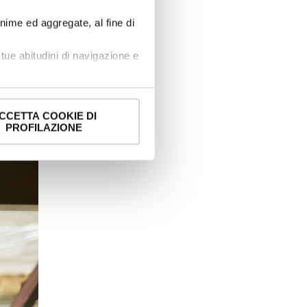
onime ed aggregate, al fine di
tue abitudini di navigazione e
a” dalla
dei bottoni sotto riportati.
e banner comporterà il
CCETTA COOKIE DI
i comunque modificare le tue
PROFILAZIONE