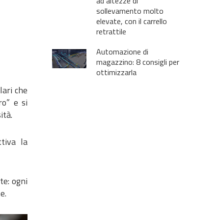
ad altezze di
sollevamento molto
elevate, con il carrello
retrattile
Automazione di
magazzino: 8 consigli per
ottimizzarla
lari che
ro” e si
ità.
tiva la
te: ogni
e.