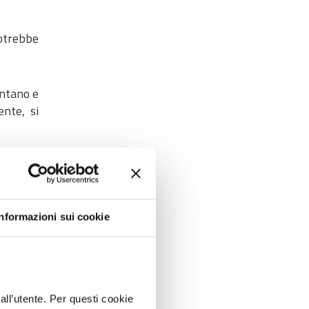
otrebbe
entano e
ente, si
 reale,
Informazioni sui cookie
cesso
elementi
dall’utente. Per questi cookie