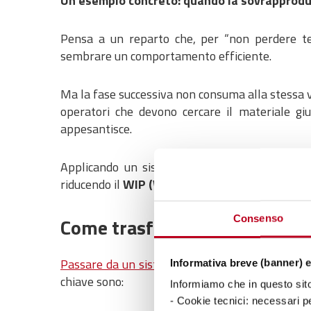
Un esempio concreto: quando la sovrapprodu
Pensa a un reparto che, per “non perdere te
sembrare un comportamento efficiente.
Ma la fase successiva non consuma alla stessa v
operatori che devono cercare il materiale giu
appesantisce.
Applicando un sistema Pull, quel reparto pro
riducendo il
WIP (Work in Progress)
e ristabile
Consenso
Come trasformare un sistema 
Passare da un sistema Push ad un sistema Pul
Informativa breve (banner) e
chiave sono:
Informiamo che in questo sito 
- Cookie tecnici: necessari pe