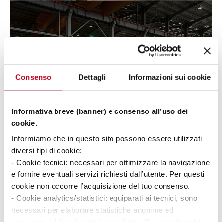
Consenso
Dettagli
Informazioni sui cookie
Informativa breve (banner) e consenso all’uso dei
cookie.
Informiamo che in questo sito possono essere utilizzati
diversi tipi di cookie:
Incoraggiamo manager e supervisori a pianificare le loro
- Cookie tecnici: necessari per ottimizzare la navigazione
operazioni in modo più
snello
per ridurre operazioni svolte
e fornire eventuali servizi richiesti dall’utente. Per questi
con time frame limitati e per assicurarsi che i loro operatori
cookie non occorre l’acquisizione del tuo consenso.
abbiano una migliore comprensione generale del loro ruolo e
- Cookie analytics/statistici: equiparati ai tecnici, sono
delle loro
responsabilità
, in modo che guidino con maggiore
necessari per elaborare statistiche anonime ed
attenzione e si concentrino sulla sicurezza – riducendo, nello
aggregate, al fine di ottimizzare il sito. Per questi cookie