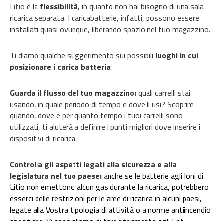
Litio
è la
flessibilità
,
in quanto non hai bisogno di una sala
ricarica separata. I caricabatterie, infatti, possono essere
installati quasi ovunque, liberando spazio nel tuo magazzino.
Ti diamo qualche suggerimento sui possibili
luoghi in cui
posizionare i carica batteria
:
Guarda il flusso del tuo magazzino:
quali carrelli stai
usando, in quale periodo di tempo e dove li usi? Scoprire
quando, dove e per quanto tempo i tuoi carrelli sono
utilizzati, ti aiuterà a definire i punti migliori dove inserire i
dispositivi di ricarica.
Controlla gli aspetti legati alla sicurezza e alla
legislatura nel tuo paese:
a
nche se le batterie agli Ioni di
Litio non emettono alcun gas durante la ricarica, potrebbero
esserci delle restrizioni per le aree di ricarica in alcuni paesi,
legate alla Vostra tipologia di attività o a norme antiincendio
specifiche. Vi consigliamo di fare riferimento agli Enti