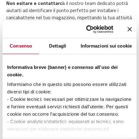
Non esitare e contattarci:
il nostro team dedicato potrà
aiutarti ad identificare il punto perfetto per installare i
caricabatterie nel tuo magazzino, rispettando la tua attività
per
assicurarti un flusso più snello e agile.
Prevedi picchi di potenza
Consenso
Dettagli
Informazioni sui cookie
Normalmente, se si decide di ricaricare tutti i carrelli nello
stesso tempo con ricariche parziali intermedie, per esempio
Informativa breve (banner) e consenso all’uso dei
durante la pausa pranzo, si verificano picchi di potenza e
cookie.
questo alza i costi del consumo di energia. Per questo, tutti
Informiamo che in questo sito possono essere utilizzati
i nostri caricabatterie smart esterni sono dotati di
diversi tipi di cookie:
Limitatore Dinamico di Potenza (DPL)
che aiuta, anche in
- Cookie tecnici: necessari per ottimizzare la navigazione
queste occasioni, a ridurre i costi. In molti paesi, infatti, il
costo dell’elettricità è basato sui picchi di utilizzo e, la chiave
e fornire eventuali servizi richiesti dall’utente. Per questi
per
ridurre i costi
è assicurarsi che
mentre si ricaricano
cookie non occorre l’acquisizione del tuo consenso.
diversi carrelli nello stesso tempo
,
il carrello con la
- Cookie analytics/statistici: equiparati ai tecnici, sono
batteria più bassa riceva più energia
. Questo renderà
necessari per elaborare statistiche anonime ed
semplicissima la gestione dei picchi di elettricità e ridurrà i
aggregate, al fine di ottimizzare il sito. Per questi cookie