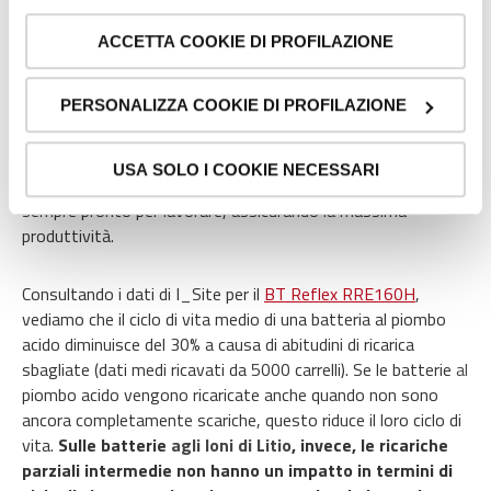
costi.
non occorre l’acquisizione del tuo consenso.
ACCETTA COOKIE DI PROFILAZIONE
- Cookie di profilazione/marketing: sono utilizzati, solo
Mantieni la tua batteria giovane creando buone
previo tuo consenso, per esaminare le tue abitudini di
abitudini di ricarica
navigazione e mostrarti quindi avvisi pubblicitari mirati, in
PERSONALIZZA COOKIE DI PROFILAZIONE
linea con le tue preferenze.
Le batterie a litio garantiscono diversi
v
antaggi
se hanno
Ti chiediamo di effettuare le tue scelte sull’utilizzo dei
buoni processi di ricarica. Se il tuo operatore si abitua a
USA SOLO I COOKIE NECESSARI
cookie di profilazione, selezionando uno dei bottoni sotto
ricaricare il carrello mentre non lo usa
, manterrà il carrello
riportati. Puoi avere maggiori dettagli visionando
sempre pronto per lavorare, assicurando la massima
l’
Informativa estesa cookie
. La chiusura del presente
produttività.
banner comporterà il permanere dei soli cookie tecnici ed
analytics, per i quali non occorre il tuo consenso. Potrai
Consultando i dati di I_Site per il
BT Reflex RRE160H
,
comunque modificare le tue scelte in qualsiasi momento,
vediamo che il ciclo di vita medio di una batteria al piombo
accedendo al link presente nel footer.
acido diminuisce del 30% a causa di abitudini di ricarica
sbagliate (dati medi ricavati da 5000 carrelli). Se le batterie
al
piombo acido vengono ricaricate anche quando non sono
ancora completamente scariche, questo riduce il loro ciclo di
vita.
Sulle batterie
agli Ioni di Litio
, invece, le ricariche
parziali intermedie non hanno un impatto in termini di