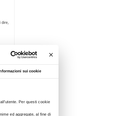
 dire,
le
Informazioni sui cookie
 nelle
dall’utente. Per questi cookie
onime ed aggregate, al fine di