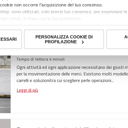
Leggi di più
ti cookie non occorre l’acquisizione del tuo consenso.
ting: sono utilizzati, solo previo tuo consenso, per esaminare le 
itari mirati, in linea con le tue preferenze.
ue scelte sull’utilizzo dei cookie di profilazione, selezionando uno 
visionando l’
Informativa estesa cookie
. La chiusura del present
PERSONALIZZA COOKIE DI
A
Come scegliere il giusto carrello elevatore per i
nici ed analytics, per i quali non occorre il tuo consenso. Potra
CESSARI
PROFILAZIONE
accedendo al link presente nel footer.
Retail
Tempo di lettura 4 minuti
Ogni attività ed ogni applicazione necessitano dei giusti 
per la movimentazione delle merci. Esistono molti modellid
carrelli e soluzionitra cui scegliere perle operazioni...
Leggi di più