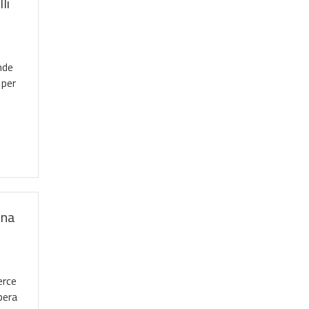
li
nde
 per
rna
erce
pera