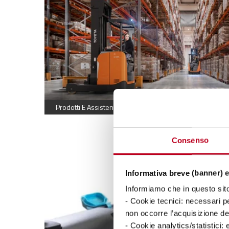
Prodotti E Assistenza
Consenso
Informativa breve (banner) e
Informiamo che in questo sito 
- Cookie tecnici: necessari pe
non occorre l’acquisizione d
- Cookie analytics/statistici: