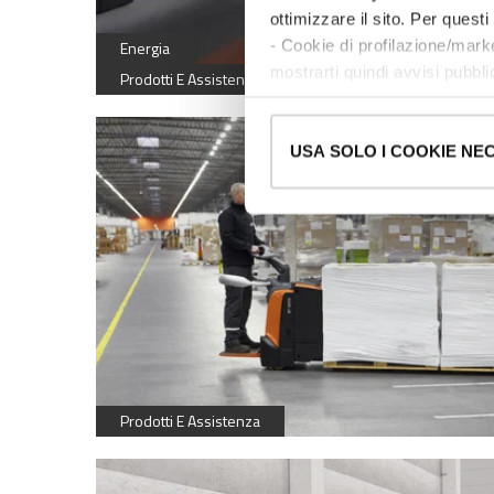
ottimizzare il sito. Per ques
- Cookie di profilazione/marke
Energia
mostrarti quindi avvisi pubblic
Prodotti E Assistenza
Ti chiediamo di effettuare le t
Puoi avere maggiori dettagli 
permanere dei soli cookie tec
USA SOLO I COOKIE NE
scelte in qualsiasi momento, 
Prodotti E Assistenza