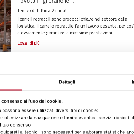
Toyota migliorano le ...
Tempo di lettura 2 minuti
I carrelli retrattili sono prodotti chiave nel settore della
logistica. Il carrello retrattile fa un lavoro pesante, per così
e ovviamente garantire le massime prestazioni...
Leggi di più
Perchè le batterie agli ioni di litio sono utili per 
Dettagli
operazioni su un ...
 consenso all’uso dei cookie.
Tempo di lettura 5 minuti
possono essere utilizzati diversi tipi di cookie:
Probabilmente ti starai chiedendo se vale la pena investire
batterie agli ioni di litio per coprire le operazioni su un solo
r ottimizzare la navigazione e fornire eventuali servizi richiesti 
turno: decisamente sì. Da quando questa...
el tuo consenso.
 equiparati ai tecnici, sono necessari per elaborare statistiche an