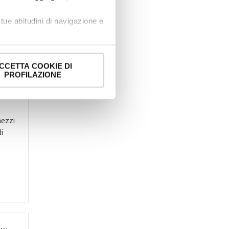
tue abitudini di navigazione e
dei bottoni sotto riportati.
e banner comporterà il
CCETTA COOKIE DI
l
i comunque modificare le tue
PROFILAZIONE
mezzi
i